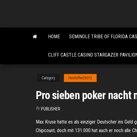
Skip
to
the
content
HOME
SEMINOLE TRIBE OF FLORIDA CA
CLIFF CASTLE CASINO STARGAZER PAVILIO
Category
Hostoffer26312
Pro sieben poker nacht
By
PUBLISHER
Max Kruse hatte es als einziger Deutscher ins Geld 
Chipcount, doch mit 131.000 hat auch er noch alle C