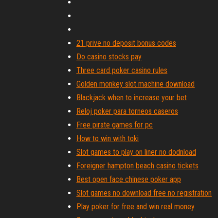
21 prive no deposit bonus codes
Do casino stocks pay
Three card poker casino rules
Golden monkey slot machine download
Blackjack when to increase your bet
Reloj poker para torneos caseros
Free pirate games for pc
How to win with toki
Slot games to play on liner no dodnload
Foreigner hampton beach casino tickets
Best open face chinese poker app
Slot games no download free no registration
Play poker for free and win real money