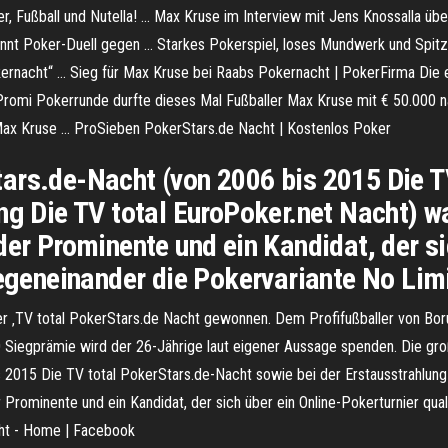
 Fußball und Nutella! ... Max Kruse im Interview mit Jens Knossalla über
innt Poker-Duell gegen ... Starkes Pokerspiel, loses Mundwerk und Sp
ernacht“ … Sieg für Max Kruse bei Raabs Pokernacht | PokerFirma Die 
 Promi Pokerrunde durfte dieses Mal Fußballer Max Kruse mit € 50.000 
r Max Kruse … ProSieben PokerStars.de Nacht | Kostenlos Poker
ars.de-Nacht (von 2006 bis 2015 Die T
ung Die TV total EuroPoker.net Nacht) 
der Prominente und ein Kandidat, der si
gegeneinander die Pokervariante No Lim
 ‚TV total PokerStars.de Nacht gewonnen. Dem Profifußballer von Borus
00 Siegprämie wird der 26-Jährige laut eigener Aussage spenden. Die g
2015 Die TV total PokerStars.de-Nacht sowie bei der Erstausstrahlung 
rominente und ein Kandidat, der sich über ein Online-Pokerturnier qual
cht - Home | Facebook