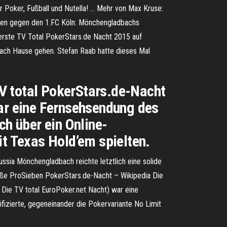
 Poker, Fußball und Nutella! ... Mehr von Max Kruse:
itzen gegen den 1.FC Köln: Mönchengladbachs
erste TV Total PokerStars.de Nacht 2015 auf
nach Hause gehen. Stefan Raab hatte dieses Mal
V total PokerStars.de-Nacht
war eine Fernsehsendung des
ch über ein Online-
it Texas Hold’em spielten.
sia Mönchengladbach reichte letztlich eine solide
roße ProSieben PokerStars.de-Nacht – Wikipedia Die
Die TV total EuroPoker.net Nacht) war eine
ifizierte, gegeneinander die Pokervariante No Limit